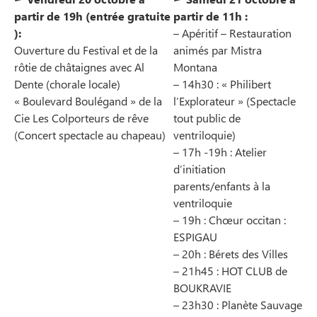
partir de 19h (entrée gratuite
partir de 11h :
):
– Apéritif – Restauration
Ouverture du Festival et de la
animés par Mistra
rôtie de châtaignes avec Al
Montana
Dente (chorale locale)
– 14h30 : « Philibert
« Boulevard Boulégand » de la
l’Explorateur » (Spectacle
Cie Les Colporteurs de rêve
tout public de
(Concert spectacle au chapeau)
ventriloquie)
– 17h -19h : Atelier
d’initiation
parents/enfants à la
ventriloquie
– 19h : Chœur occitan :
ESPIGAU
– 20h : Bérets des Villes
– 21h45 : HOT CLUB de
BOUKRAVIE
– 23h30 : Planète Sauvage