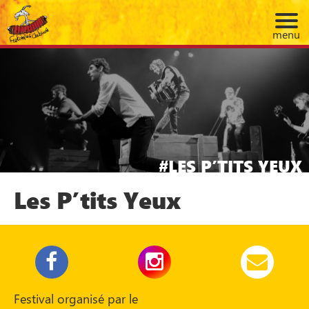
menu
LES P’TITS YEUX
Les P’tits Yeux
Festival organisé par le